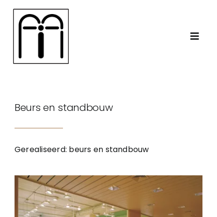
Ga
naar
inhoud
Toggl
Navig
Home
Beurs en standbouw
Over ons
Keukens en interieur
Gerealiseerd: beurs en standbouw
Foto’s